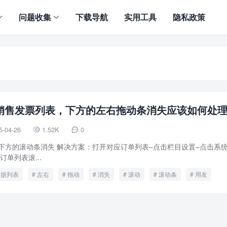
问题收集
下载导航
实用工具
隐私政策
8销售发票列表，下方的左右拖动条消失应该如何处
5-04-26
1.52K
0


下方的滚动条消失 解决方案：打开对应订单列表–点击栏目设置–点击系
单列表滚...
单据列表
左右
拖动
消失
滚动
滚动条
用友