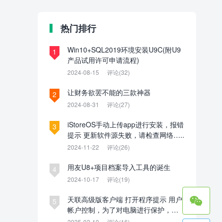
热门排行
Win10+SQL2019环境安装U9C(附U9
1
产品试用许可申请流程)
2024-08-15
评论(32)
让财务欲罢不能的三款神器
2
2024-08-31
评论(27)
iStoreOS手动上传app进行安装，报错
3
提示 更新软件源失败，请检查网络…..
2024-11-22
评论(26)
用友U8+项目档案导入工具的诞生
4
2024-10-17
评论(19)

天联高级版客户端 打开程序提示 用户
5
帐户控制，为了对电脑进行保护，已
经阻止此应用。管理员已阻止你运行
2025-02-10
评论(16)