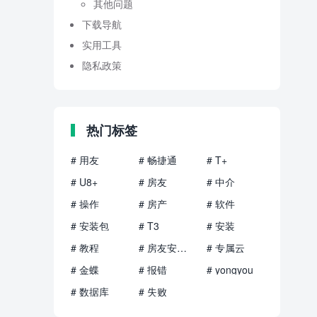
其他问题
下载导航
实用工具
隐私政策
热门标签
# 用友
# 畅捷通
# T+
# U8+
# 房友
# 中介
# 操作
# 房产
# 软件
# 安装包
# T3
# 安装
# 教程
# 房友安装包
# 专属云
# 金蝶
# 报错
# yongyou
# 数据库
# 失败