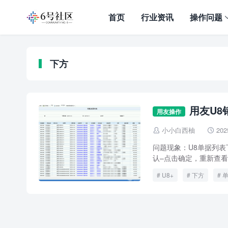
首页
行业资讯
操作问题
下方
用友U
用友操作
小小白西柚
202


问题现象：U8单据列表
认–点击确定，重新查看订
U8+
下方