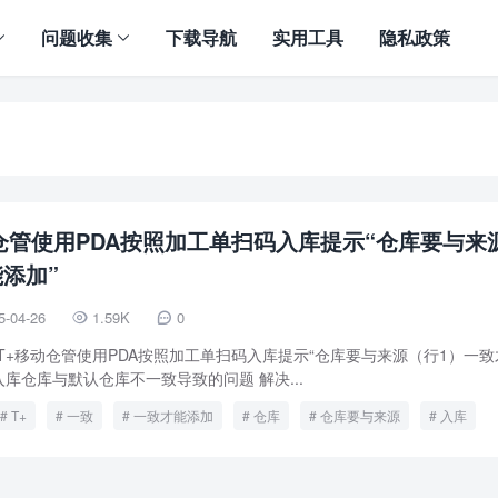
问题收集
下载导航
实用工具
隐私政策
仓管使用PDA按照加工单扫码入库提示“仓库要与来
添加”
5-04-26
1.59K
0


T+移动仓管使用PDA按照加工单扫码入库提示“仓库要与来源（行1）一致
入库仓库与默认仓库不一致导致的问题 解决...
T+
一致
一致才能添加
仓库
仓库要与来源
入库
用友
畅捷通
移动仓管