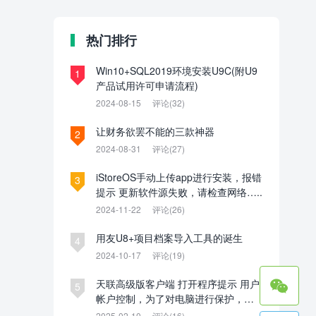
热门排行
Win10+SQL2019环境安装U9C(附U9
1
产品试用许可申请流程)
2024-08-15
评论(32)
让财务欲罢不能的三款神器
2
2024-08-31
评论(27)
iStoreOS手动上传app进行安装，报错
3
提示 更新软件源失败，请检查网络…..
2024-11-22
评论(26)
用友U8+项目档案导入工具的诞生
4
2024-10-17
评论(19)

天联高级版客户端 打开程序提示 用户
5
帐户控制，为了对电脑进行保护，已
经阻止此应用。管理员已阻止你运行
2025-02-10
评论(16)