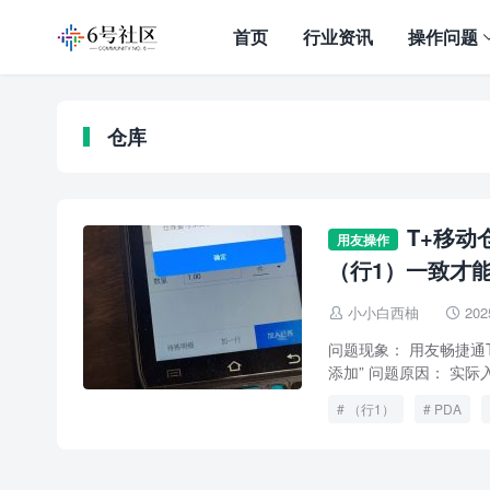
首页
行业资讯
操作问题
仓库
T+移动
用友操作
（行1）一致才能
小小白西柚
202


问题现象： 用友畅捷通
添加” 问题原因： 实际
（行1）
PDA
加工单
扫码