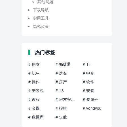
其他问题
下载导航
实用工具
隐私政策
热门标签
# 用友
# 畅捷通
# T+
# U8+
# 房友
# 中介
# 操作
# 房产
# 软件
# 安装包
# T3
# 安装
# 教程
# 房友安装包
# 专属云
# 金蝶
# 报错
# yongyou
# 数据库
# 失败