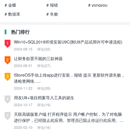
# 金蝶
# 报错
# yongyou
# 数据库
# 失败
热门排行
Win10+SQL2019环境安装U9C(附U9产品试用许可申请流程)
1
2024-08-15
评论(32)
让财务欲罢不能的三款神器
2
2024-08-31
评论(27)
iStoreOS手动上传app进行安装，报错 提示 更新软件源失败，
3
请检查网络…..
2024-11-22
评论(26)
用友U8+项目档案导入工具的诞生
4
2024-10-17
评论(19)
天联高级版客户端 打开程序提示 用户帐户控制，为了对电脑
5
进行保护，已经阻止此应用。管理员已阻止你运行此应用。有
关详细信息，请与管理员联系。
2025-02-10
评论(16)