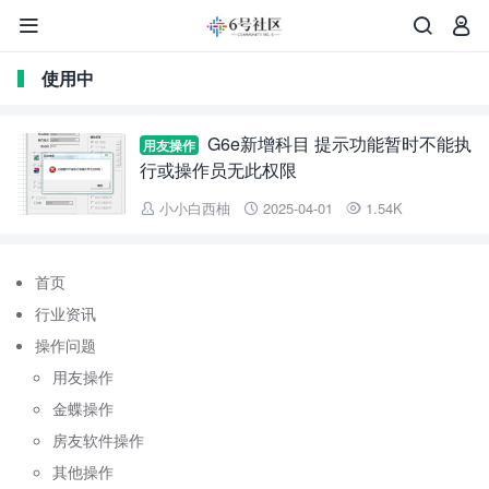



使用中
G6e新增科目 提示功能暂时不能执
用友操作
行或操作员无此权限
小小白西柚
2025-04-01
1.54K



首页
行业资讯
操作问题
用友操作
金蝶操作
房友软件操作
其他操作