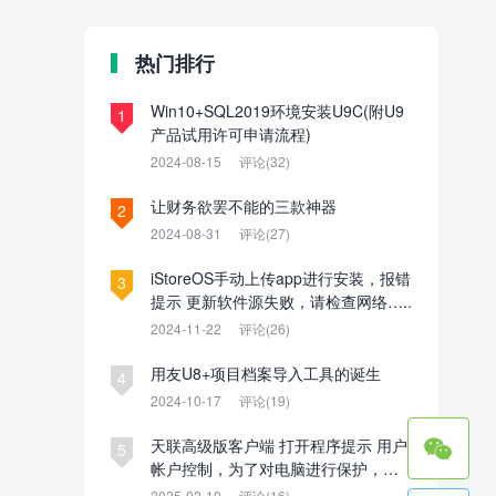
热门排行
Win10+SQL2019环境安装U9C(附U9
1
产品试用许可申请流程)
2024-08-15
评论(32)
让财务欲罢不能的三款神器
2
2024-08-31
评论(27)
iStoreOS手动上传app进行安装，报错
3
提示 更新软件源失败，请检查网络…..
2024-11-22
评论(26)
用友U8+项目档案导入工具的诞生
4
2024-10-17
评论(19)

天联高级版客户端 打开程序提示 用户
5
帐户控制，为了对电脑进行保护，已
经阻止此应用。管理员已阻止你运行
2025-02-10
评论(16)