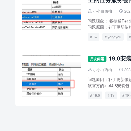
小小白西柚
202


问题现象： 畅捷通T+19.
问题原因：补丁更新依赖的
T+
yongyou
自动
19.0
用友问题
小小白西柚
202


问题原因：补丁更新依赖
软官方的.net4.8安装包，进
19.0
T+
TPl