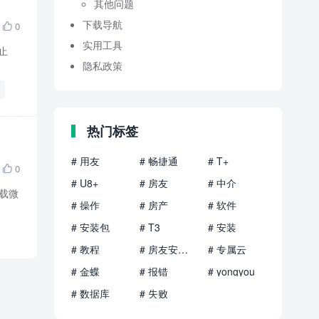
其他问题
下载导航
0

实用工具
停止
隐私政策
热门标签
# 用友
# 畅捷通
# T+
0

# U8+
# 房友
# 中介
下载微
# 操作
# 房产
# 软件
# 安装包
# T3
# 安装
# 教程
# 房友安装包
# 专属云
# 金蝶
# 报错
# yongyou
# 数据库
# 失败