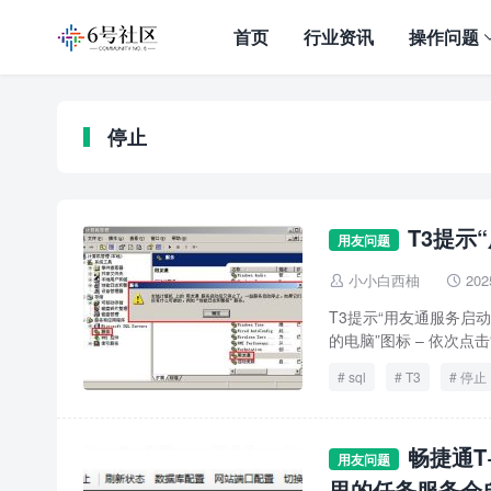
首页
行业资讯
操作问题
停止
T3提示
用友问题
小小白西柚
202


T3提示“用友通服务启动
的电脑”图标 – 依次点击“管
sql
T3
停止
畅捷通T+
用友问题
里的任务服务会