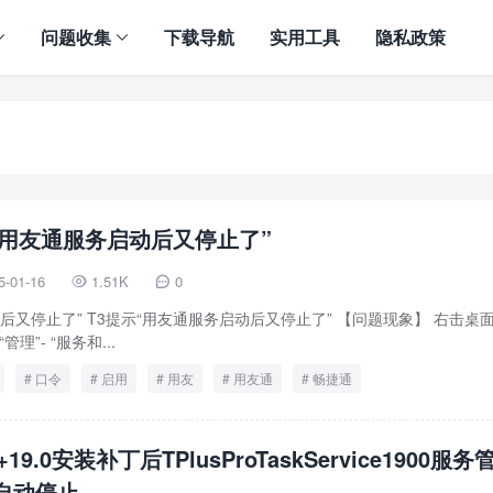
问题收集
下载导航
实用工具
隐私政策
“用友通服务启动后又停止了”
5-01-16
1.51K
0


后又停止了” T3提示“用友通服务启动后又停止了” 【问题现象】 右击桌面
理”- “服务和...
口令
启用
用友
用友通
畅捷通
19.0安装补丁后TPlusProTaskService1900服务
自动停止