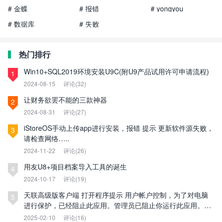
# 金蝶
# 报错
# yongyou
# 数据库
# 失败
热门排行
Win10+SQL2019环境安装U9C(附U9产品试用许可申请流程)
1
2024-08-15
评论(32)
让财务欲罢不能的三款神器
2
2024-08-31
评论(27)
iStoreOS手动上传app进行安装，报错 提示 更新软件源失败，
3
请检查网络…..
2024-11-22
评论(26)
用友U8+项目档案导入工具的诞生
4
2024-10-17
评论(19)
天联高级版客户端 打开程序提示 用户帐户控制，为了对电脑
5
进行保护，已经阻止此应用。管理员已阻止你运行此应用。有
关详细信息，请与管理员联系。
2025-02-10
评论(16)