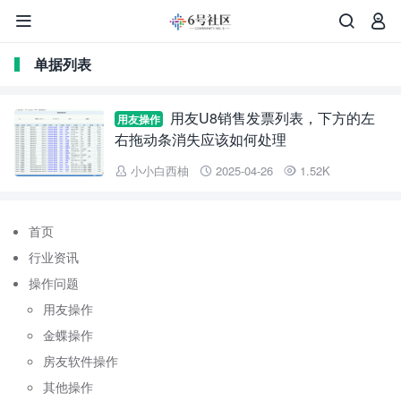



单据列表
用友U8销售发票列表，下方的左
用友操作
右拖动条消失应该如何处理
小小白西柚
2025-04-26
1.52K



首页
行业资讯
操作问题
用友操作
金蝶操作
房友软件操作
其他操作