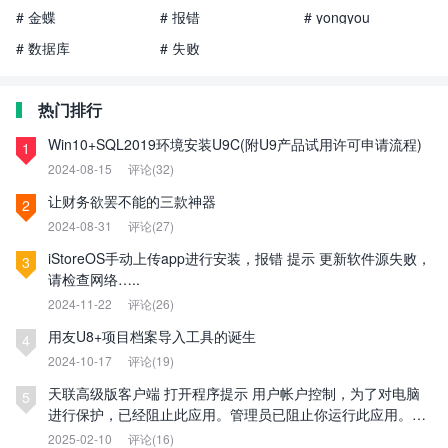
# 金蝶
# 报错
# yongyou
# 数据库
# 失败
热门排行
Win10+SQL2019环境安装U9C(附U9产品试用许可申请流程)
1
2024-08-15
评论(32)
让财务欲罢不能的三款神器
2
2024-08-31
评论(27)
iStoreOS手动上传app进行安装，报错 提示 更新软件源失败，
3
请检查网络…..
2024-11-22
评论(26)
用友U8+项目档案导入工具的诞生
4
2024-10-17
评论(19)
天联高级版客户端 打开程序提示 用户帐户控制，为了对电脑
5
进行保护，已经阻止此应用。管理员已阻止你运行此应用。有
关详细信息，请与管理员联系。
2025-02-10
评论(16)