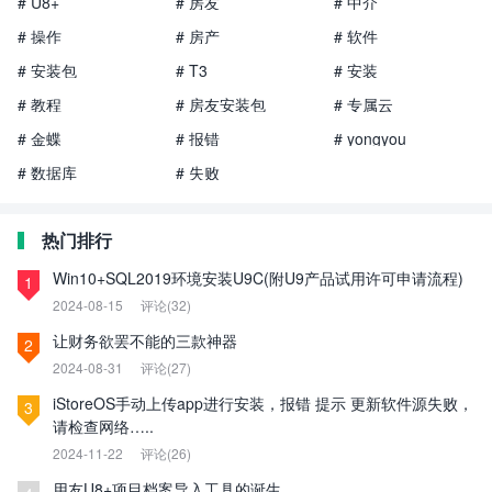
# U8+
# 房友
# 中介
# 操作
# 房产
# 软件
# 安装包
# T3
# 安装
# 教程
# 房友安装包
# 专属云
# 金蝶
# 报错
# yongyou
# 数据库
# 失败
热门排行
Win10+SQL2019环境安装U9C(附U9产品试用许可申请流程)
1
2024-08-15
评论(32)
让财务欲罢不能的三款神器
2
2024-08-31
评论(27)
iStoreOS手动上传app进行安装，报错 提示 更新软件源失败，
3
请检查网络…..
2024-11-22
评论(26)
用友U8+项目档案导入工具的诞生