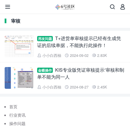



审核
T+进货单审核提示已经有生成凭
用友问题
证的后续单据，不能执行此操作！
小小白西柚
2024-09-02
2.83K



KIS专业版凭证审核提示‘审核和制
金蝶操作
单不能为同一人
小小白西柚
2024-08-27
2.45K



首页
行业资讯
操作问题