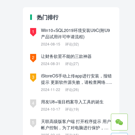
热门排行
Win10+SQL2019环境安装U9C(附U9
1
产品试用许可申请流程)
2024-08-15
评论(32)
让财务欲罢不能的三款神器
2
2024-08-31
评论(27)
iStoreOS手动上传app进行安装，报错
3
提示 更新软件源失败，请检查网络…..
2024-11-22
评论(26)
用友U8+项目档案导入工具的诞生
4
2024-10-17
评论(19)

天联高级版客户端 打开程序提示 用户
5
帐户控制，为了对电脑进行保护，已
经阻止此应用。管理员已阻止你运行
2025-02-10
评论(16)