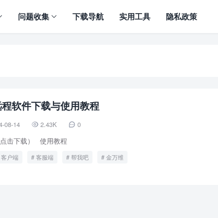
问题收集
下载导航
实用工具
隐私政策
远程软件下载与使用教程
4-08-14
2.43K
0


点击下载） 使用教程
客户端
客服端
帮我吧
金万维