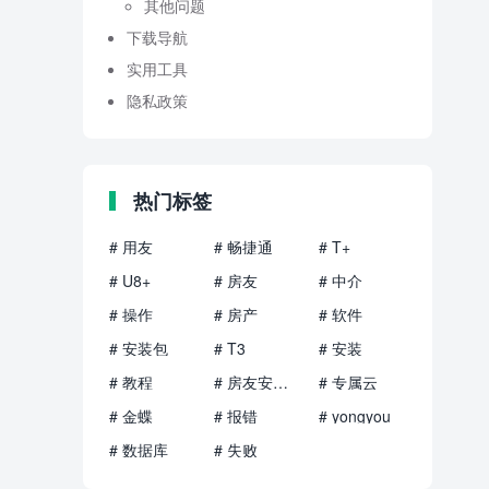
其他问题
下载导航
实用工具
隐私政策
热门标签
# 用友
# 畅捷通
# T+
# U8+
# 房友
# 中介
# 操作
# 房产
# 软件
# 安装包
# T3
# 安装
# 教程
# 房友安装包
# 专属云
# 金蝶
# 报错
# yongyou
# 数据库
# 失败