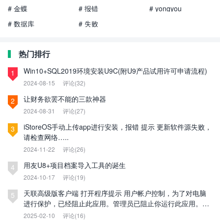
# 金蝶
# 报错
# yongyou
# 数据库
# 失败
热门排行
Win10+SQL2019环境安装U9C(附U9产品试用许可申请流程)
1
2024-08-15
评论(32)
让财务欲罢不能的三款神器
2
2024-08-31
评论(27)
iStoreOS手动上传app进行安装，报错 提示 更新软件源失败，
3
请检查网络…..
2024-11-22
评论(26)
用友U8+项目档案导入工具的诞生
4
2024-10-17
评论(19)
天联高级版客户端 打开程序提示 用户帐户控制，为了对电脑
5
进行保护，已经阻止此应用。管理员已阻止你运行此应用。有
关详细信息，请与管理员联系。
2025-02-10
评论(16)