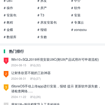
# U8+
# 房友
# 中介
# 操作
# 房产
# 软件
# 安装包
# T3
# 安装
# 教程
# 房友安装包
# 专属云
# 金蝶
# 报错
# yongyou
# 数据库
# 失败
热门排行
Win10+SQL2019环境安装U9C(附U9产品试用许可申请流程)
1
2024-08-15
评论(32)
让财务欲罢不能的三款神器
2
2024-08-31
评论(27)
iStoreOS手动上传app进行安装，报错 提示 更新软件源失败，
3
请检查网络…..
2024-11-22
评论(26)
用友U8+项目档案导入工具的诞生