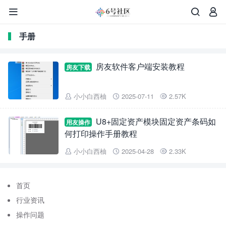



手册
房友软件客户端安装教程
房友下载
小小白西柚
2025-07-11
2.57K



U8+固定资产模块固定资产条码如
用友操作
何打印操作手册教程
小小白西柚
2025-04-28
2.33K



首页
行业资讯
操作问题