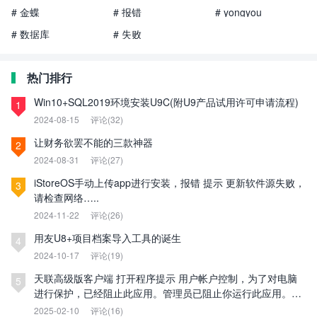
# 金蝶
# 报错
# yongyou
# 数据库
# 失败
热门排行
Win10+SQL2019环境安装U9C(附U9产品试用许可申请流程)
1
2024-08-15
评论(32)
让财务欲罢不能的三款神器
2
2024-08-31
评论(27)
iStoreOS手动上传app进行安装，报错 提示 更新软件源失败，
3
请检查网络…..
2024-11-22
评论(26)
用友U8+项目档案导入工具的诞生
4
2024-10-17
评论(19)
天联高级版客户端 打开程序提示 用户帐户控制，为了对电脑
5
进行保护，已经阻止此应用。管理员已阻止你运行此应用。有
关详细信息，请与管理员联系。
2025-02-10
评论(16)