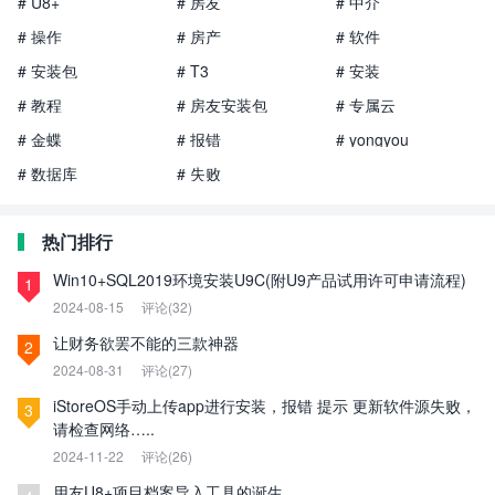
# U8+
# 房友
# 中介
# 操作
# 房产
# 软件
# 安装包
# T3
# 安装
# 教程
# 房友安装包
# 专属云
# 金蝶
# 报错
# yongyou
# 数据库
# 失败
热门排行
Win10+SQL2019环境安装U9C(附U9产品试用许可申请流程)
1
2024-08-15
评论(32)
让财务欲罢不能的三款神器
2
2024-08-31
评论(27)
iStoreOS手动上传app进行安装，报错 提示 更新软件源失败，
3
请检查网络…..
2024-11-22
评论(26)
用友U8+项目档案导入工具的诞生