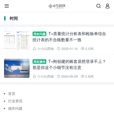



时间
T+质量统计分析表和检验单综合
用友问题
统计表的不合格数量不一致
小小白西柚
2025-01-16
2.03K



T+刚创建的账套居然登录不上？
用友操作
那是你这个小细节没有注意
小小白西柚
2024-09-28
2.62K



首页
行业资讯
操作问题