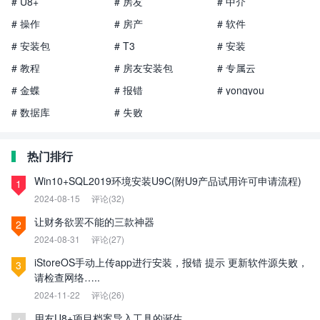
# U8+
# 房友
# 中介
# 操作
# 房产
# 软件
# 安装包
# T3
# 安装
# 教程
# 房友安装包
# 专属云
# 金蝶
# 报错
# yongyou
# 数据库
# 失败
热门排行
Win10+SQL2019环境安装U9C(附U9产品试用许可申请流程)
1
2024-08-15
评论(32)
让财务欲罢不能的三款神器
2
2024-08-31
评论(27)
iStoreOS手动上传app进行安装，报错 提示 更新软件源失败，
3
请检查网络…..
2024-11-22
评论(26)
用友U8+项目档案导入工具的诞生