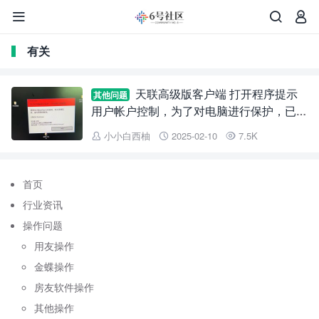



有关
天联高级版客户端 打开程序提示
其他问题
用户帐户控制，为了对电脑进行保护，已经
阻止此应用。管理员已阻止你运行此应用。
小小白西柚
2025-02-10
7.5K



有关详细信息，请与管理员联系。
首页
行业资讯
操作问题
用友操作
金蝶操作
房友软件操作
其他操作