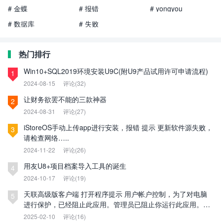
# 金蝶
# 报错
# yongyou
# 数据库
# 失败
热门排行
Win10+SQL2019环境安装U9C(附U9产品试用许可申请流程)
1
2024-08-15
评论(32)
让财务欲罢不能的三款神器
2
2024-08-31
评论(27)
iStoreOS手动上传app进行安装，报错 提示 更新软件源失败，
3
请检查网络…..
2024-11-22
评论(26)
用友U8+项目档案导入工具的诞生
4
2024-10-17
评论(19)
天联高级版客户端 打开程序提示 用户帐户控制，为了对电脑
5
进行保护，已经阻止此应用。管理员已阻止你运行此应用。有
关详细信息，请与管理员联系。
2025-02-10
评论(16)