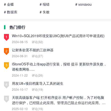
# 金蝶
# 报错
# yongyou
# 数据库
# 失败
热门排行
Win10+SQL2019环境安装U9C(附U9产品试用许可申请流程)
1
2024-08-15
评论(32)
让财务欲罢不能的三款神器
2
2024-08-31
评论(27)
iStoreOS手动上传app进行安装，报错 提示 更新软件源失败，
3
请检查网络…..
2024-11-22
评论(26)
用友U8+项目档案导入工具的诞生
4
2024-10-17
评论(19)
天联高级版客户端 打开程序提示 用户帐户控制，为了对电脑
5
进行保护，已经阻止此应用。管理员已阻止你运行此应用。有
关详细信息，请与管理员联系。
2025-02-10
评论(16)