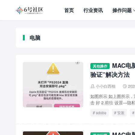
首页
行业资讯
操作问题
电脑
MAC电
其他操作
验证”解决方法
小小白西柚
202


如图所示 如上图所示，遇
击 好 2.前往 设置—
adobe
安装
MAC电脑