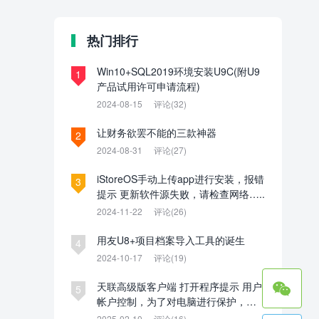
热门排行
Win10+SQL2019环境安装U9C(附U9
1
产品试用许可申请流程)
2024-08-15
评论(32)
让财务欲罢不能的三款神器
2
2024-08-31
评论(27)
iStoreOS手动上传app进行安装，报错
3
提示 更新软件源失败，请检查网络…..
2024-11-22
评论(26)
用友U8+项目档案导入工具的诞生
4
2024-10-17
评论(19)

天联高级版客户端 打开程序提示 用户
5
帐户控制，为了对电脑进行保护，已
经阻止此应用。管理员已阻止你运行
2025-02-10
评论(16)