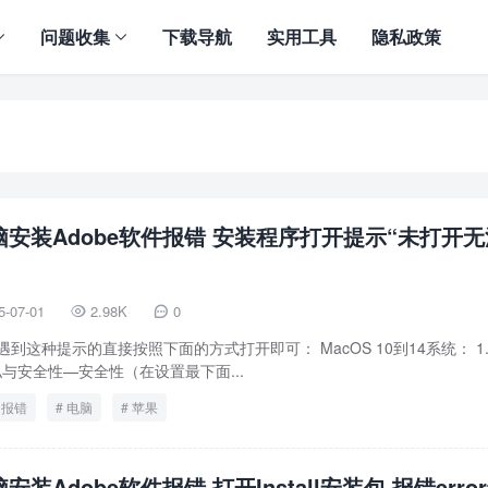
问题收集
下载导航
实用工具
隐私政策
脑安装Adobe软件报错 安装程序打开提示“未打开无
5-07-01
2.98K
0


到这种提示的直接按照下面的方式打开即可： MacOS 10到14系统： 1
隐私与安全性—安全性（在设置最下面...
报错
电脑
苹果
安装Adobe软件报错 打开Install安装包 报错erro