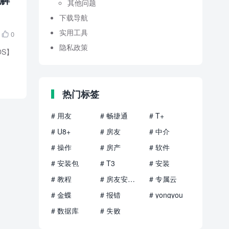
其他问题
下载导航
实用工具
0

隐私政策
OS】
热门标签
# 用友
# 畅捷通
# T+
# U8+
# 房友
# 中介
# 操作
# 房产
# 软件
# 安装包
# T3
# 安装
# 教程
# 房友安装包
# 专属云
# 金蝶
# 报错
# yongyou
# 数据库
# 失败