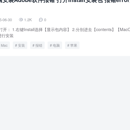
5-06-30
1.2K
0


 1.右键Install选择【显示包内容】 2.分别进去【contents】【Mac
】进行安装
Mac
安装
报错
电脑
苹果