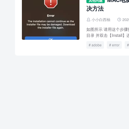
其他问题
决方法
小小白西柚
202


如图所示 请用这个步骤打开：
目录 并双击【Install
adobe
error