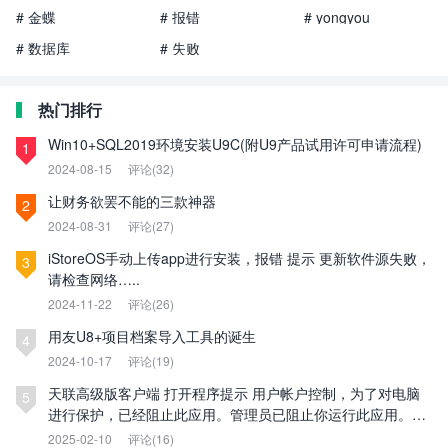
# 金蝶
# 报错
# yongyou
# 数据库
# 失败
热门排行
Win10+SQL2019环境安装U9C(附U9产品试用许可申请流程)
1
2024-08-15
评论(32)
让财务欲罢不能的三款神器
2
2024-08-31
评论(27)
iStoreOS手动上传app进行安装，报错 提示 更新软件源失败，
3
请检查网络…..
2024-11-22
评论(26)
用友U8+项目档案导入工具的诞生
4
2024-10-17
评论(19)
天联高级版客户端 打开程序提示 用户帐户控制，为了对电脑
5
进行保护，已经阻止此应用。管理员已阻止你运行此应用。有
关详细信息，请与管理员联系。
2025-02-10
评论(16)