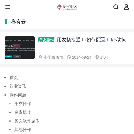



私有云
用友畅捷通T+如何配置 https访问
用友操作
小小白西柚
2024-09-21
2.6K



首页
行业资讯
操作问题
用友操作
金蝶操作
房友软件操作
其他操作