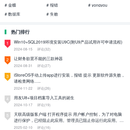
# 金蝶
# 报错
# yongyou
# 数据库
# 失败
热门排行
Win10+SQL2019环境安装U9C(附U9产品试用许可申请流程)
1
2024-08-15
评论(32)
让财务欲罢不能的三款神器
2
2024-08-31
评论(27)
iStoreOS手动上传app进行安装，报错 提示 更新软件源失败，
3
请检查网络…..
2024-11-22
评论(26)
用友U8+项目档案导入工具的诞生
4
2024-10-17
评论(19)
天联高级版客户端 打开程序提示 用户帐户控制，为了对电脑
5
进行保护，已经阻止此应用。管理员已阻止你运行此应用。有
关详细信息，请与管理员联系。
2025-02-10
评论(16)