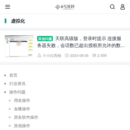



虚拟化
天联高级版，登录时提示 连接服
其他问题
务器失败，会话数已超出授权所允许的数
目！
小小白西柚
2024-08-06
2.55K



首页
行业资讯
操作问题
用友操作
金蝶操作
房友软件操作
其他操作