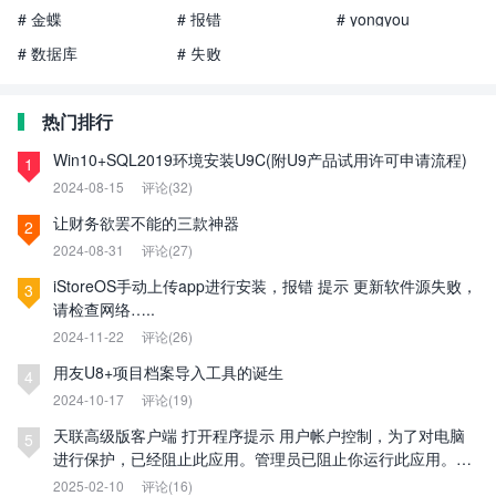
# 金蝶
# 报错
# yongyou
# 数据库
# 失败
热门排行
Win10+SQL2019环境安装U9C(附U9产品试用许可申请流程)
1
2024-08-15
评论(32)
让财务欲罢不能的三款神器
2
2024-08-31
评论(27)
iStoreOS手动上传app进行安装，报错 提示 更新软件源失败，
3
请检查网络…..
2024-11-22
评论(26)
用友U8+项目档案导入工具的诞生
4
2024-10-17
评论(19)
天联高级版客户端 打开程序提示 用户帐户控制，为了对电脑
5
进行保护，已经阻止此应用。管理员已阻止你运行此应用。有
关详细信息，请与管理员联系。
2025-02-10
评论(16)