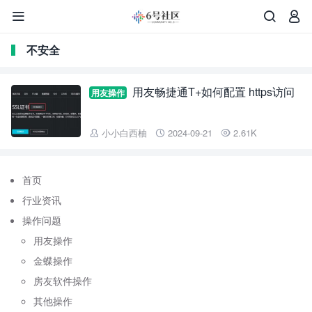



不安全
用友畅捷通T+如何配置 https访问
用友操作
小小白西柚
2024-09-21
2.61K



首页
行业资讯
操作问题
用友操作
金蝶操作
房友软件操作
其他操作