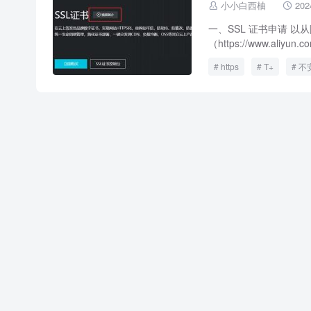
小小白西柚
202


一、SSL 证书申请 
（https://www.aliy
https
T+
不