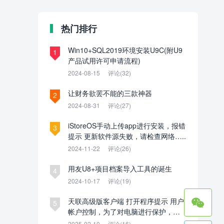
热门排行
Win10+SQL2019环境安装U9C(附U9
1
产品试用许可申请流程)
2024-08-15
评论(32)
让财务欲罢不能的三款神器
2
2024-08-31
评论(27)
iStoreOS手动上传app进行安装，报错
3
提示 更新软件源失败，请检查网络…..
2024-11-22
评论(26)
用友U8+项目档案导入工具的诞生
4
2024-10-17
评论(19)

天联高级版客户端 打开程序提示 用户
5
帐户控制，为了对电脑进行保护，已
经阻止此应用。管理员已阻止你运行
2025-02-10
评论(16)