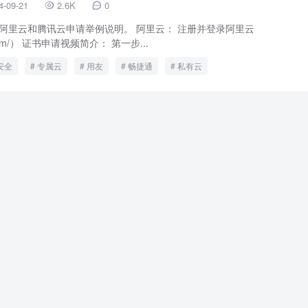
4-09-21
2.6K
0


以从阿里云和腾讯云申请举例说明。 阿里云： 注册并登录阿里云
un.com/） 证书申请视频简介： 第一步...
安全
专属云
用友
畅捷通
私有云