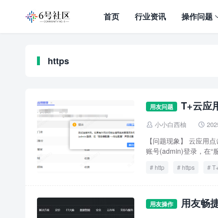
首页
行业资讯
操作问题
https
T+云
用友问题
小小白西柚
202


【问题现象】 云应用
账号(admin)登录，在“
http
https
T
访问
连接
用友畅捷
用友操作