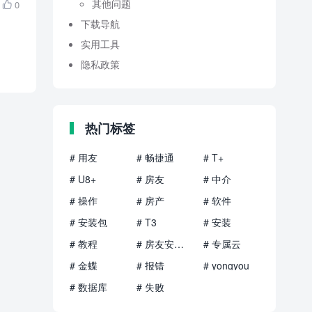
其他问题
0

下载导航
实用工具
隐私政策
热门标签
# 用友
# 畅捷通
# T+
# U8+
# 房友
# 中介
# 操作
# 房产
# 软件
# 安装包
# T3
# 安装
# 教程
# 房友安装包
# 专属云
# 金蝶
# 报错
# yongyou
# 数据库
# 失败