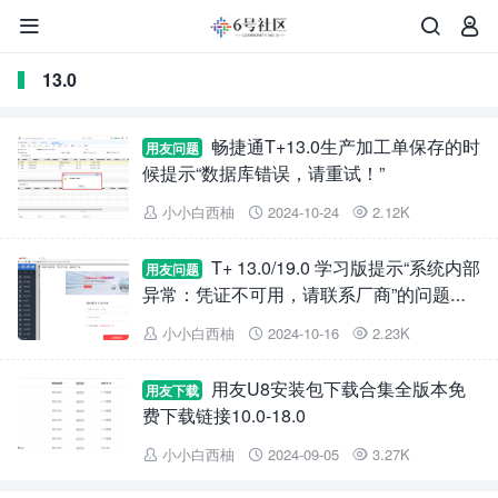



13.0
畅捷通T+13.0生产加工单保存的时
用友问题
候提示“数据库错误，请重试！”
小小白西柚
2024-10-24
2.12K



T+ 13.0/19.0 学习版提示“系统内部
用友问题
异常：凭证不可用，请联系厂商”的问题解
决
小小白西柚
2024-10-16
2.23K



用友U8安装包下载合集全版本免
用友下载
费下载链接10.0-18.0
小小白西柚
2024-09-05
3.27K


