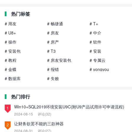
热门标签
# 用友
# 畅捷通
# T+
# U8+
# 房友
# 中介
# 操作
# 房产
# 软件
# 安装包
# T3
# 安装
# 教程
# 房友安装包
# 专属云
# 金蝶
# 报错
# yongyou
# 数据库
# 失败
热门排行
Win10+SQL2019环境安装U9C(附U9产品试用许可申请流程)
1
2024-08-15
评论(32)
让财务欲罢不能的三款神器
2
2024-08-31
评论(27)