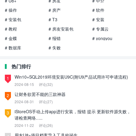
# U8+
# 房友
# 中介
# 操作
# 房产
# 软件
# 安装包
# T3
# 安装
# 教程
# 房友安装包
# 专属云
# 金蝶
# 报错
# yongyou
# 数据库
# 失败
热门排行
Win10+SQL2019环境安装U9C(附U9产品试用许可申请流程)
1
2024-08-15
评论(32)
让财务欲罢不能的三款神器
2
2024-08-31
评论(27)
iStoreOS手动上传app进行安装，报错 提示 更新软件源失败，
3
请检查网络…..
2024-11-22
评论(26)
用友U8+项目档案导入工具的诞生