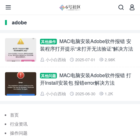



adobe
MAC电脑安装Adobe软件报错 安
其他操作
装程序打开提示“未打开无法验证”解决方法
小小白西柚
2025-07-01
2.98K



MAC电脑安装Adobe软件报错 打
其他问题
开Install安装包 报错error解决方法
小小白西柚
2025-06-30
1.2K



首页
行业资讯
操作问题