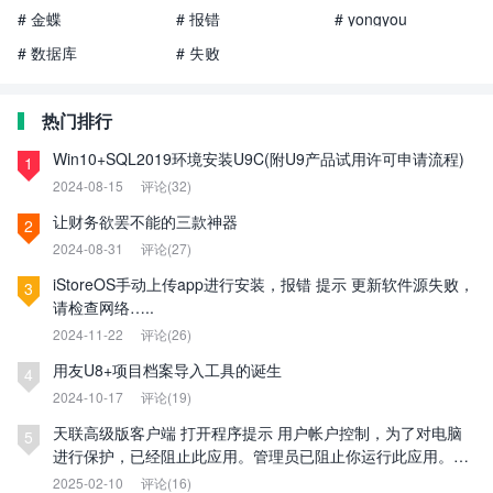
# 金蝶
# 报错
# yongyou
# 数据库
# 失败
热门排行
Win10+SQL2019环境安装U9C(附U9产品试用许可申请流程)
1
2024-08-15
评论(32)
让财务欲罢不能的三款神器
2
2024-08-31
评论(27)
iStoreOS手动上传app进行安装，报错 提示 更新软件源失败，
3
请检查网络…..
2024-11-22
评论(26)
用友U8+项目档案导入工具的诞生
4
2024-10-17
评论(19)
天联高级版客户端 打开程序提示 用户帐户控制，为了对电脑
5
进行保护，已经阻止此应用。管理员已阻止你运行此应用。有
关详细信息，请与管理员联系。
2025-02-10
评论(16)