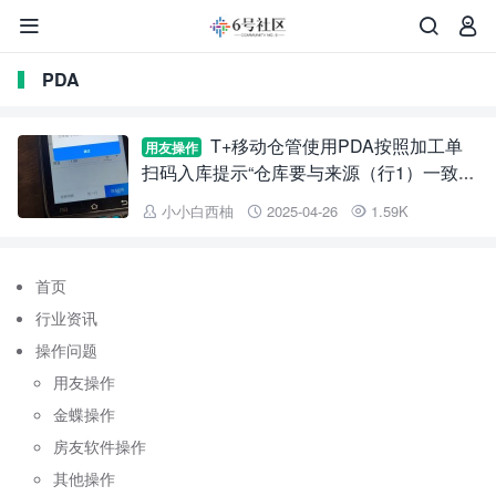



PDA
T+移动仓管使用PDA按照加工单
用友操作
扫码入库提示“仓库要与来源（行1）一致才
能添加”
小小白西柚
2025-04-26
1.59K



首页
行业资讯
操作问题
用友操作
金蝶操作
房友软件操作
其他操作