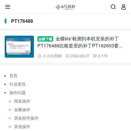



PT176488
金蝶kis“检测到本机安装的补丁
金蝶下载
PT176488比账套里的补丁PT162603要
新，为了数据安全性，请联系金蝶授权服务
小小白西柚
2024-08-27
2.77K



商保持本机安装的补丁和账套里的补丁一致
后再使用！”
首页
行业资讯
操作问题
用友操作
金蝶操作
房友软件操作
其他操作