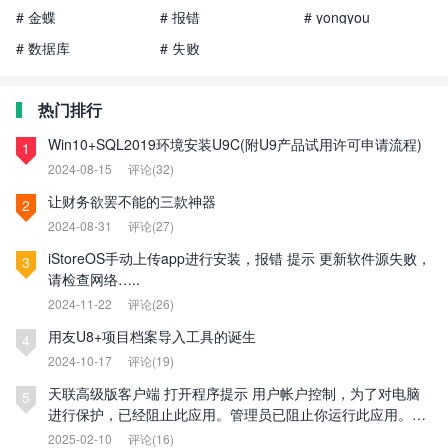
# 金蝶
# 报错
# yongyou
# 数据库
# 失败
热门排行
Win10+SQL2019环境安装U9C(附U9产品试用许可申请流程)
1
2024-08-15
评论(32)
让财务欲罢不能的三款神器
2
2024-08-31
评论(27)
iStoreOS手动上传app进行安装，报错 提示 更新软件源失败，
3
请检查网络…..
2024-11-22
评论(26)
用友U8+项目档案导入工具的诞生
4
2024-10-17
评论(19)
天联高级版客户端 打开程序提示 用户帐户控制，为了对电脑
5
进行保护，已经阻止此应用。管理员已阻止你运行此应用。有
关详细信息，请与管理员联系。
2025-02-10
评论(16)