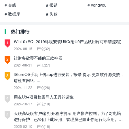
# 金蝶
# 报错
# yongyou
# 数据库
# 失败
热门排行
Win10+SQL2019环境安装U9C(附U9产品试用许可申请流程)
1
2024-08-15
评论(32)
让财务欲罢不能的三款神器
2
2024-08-31
评论(27)
iStoreOS手动上传app进行安装，报错 提示 更新软件源失败，
3
请检查网络…..
2024-11-22
评论(26)
用友U8+项目档案导入工具的诞生
4
2024-10-17
评论(19)
天联高级版客户端 打开程序提示 用户帐户控制，为了对电脑
5
进行保护，已经阻止此应用。管理员已阻止你运行此应用。有
关详细信息，请与管理员联系。
2025-02-10
评论(16)