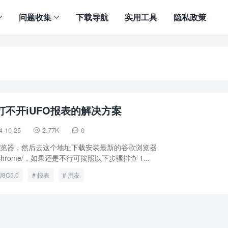
问题收集
下载导航
实用工具
隐私政策
.0打不开iUFO报表的解决方案
4-10-25
2.77K
0


浏览器，然后去这个地址下载安装最新的谷歌浏览器
le.cn/chrome/，如果还是不行可按照以下步骤排查 1...
U8C5.0
报表
用友