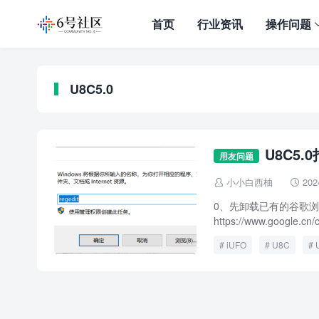
首页
行业资讯
操作问题
U8C5.0
U8C5
用友问题
小小白西柚
202


0、先卸载已有的谷歌
https://www.goog
iUFO
U8C