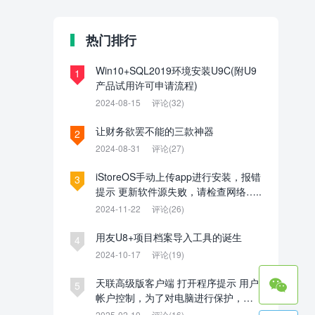
热门排行
Win10+SQL2019环境安装U9C(附U9
1
产品试用许可申请流程)
2024-08-15
评论(32)
让财务欲罢不能的三款神器
2
2024-08-31
评论(27)
iStoreOS手动上传app进行安装，报错
3
提示 更新软件源失败，请检查网络…..
2024-11-22
评论(26)
用友U8+项目档案导入工具的诞生
4
2024-10-17
评论(19)

天联高级版客户端 打开程序提示 用户
5
帐户控制，为了对电脑进行保护，已
经阻止此应用。管理员已阻止你运行
2025-02-10
评论(16)