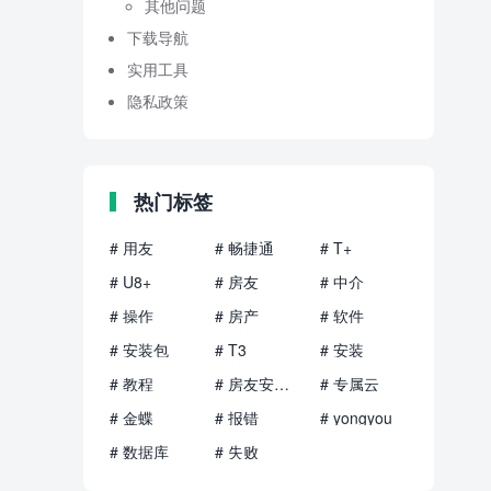
其他问题
下载导航
实用工具
隐私政策
热门标签
# 用友
# 畅捷通
# T+
# U8+
# 房友
# 中介
# 操作
# 房产
# 软件
# 安装包
# T3
# 安装
# 教程
# 房友安装包
# 专属云
# 金蝶
# 报错
# yongyou
# 数据库
# 失败