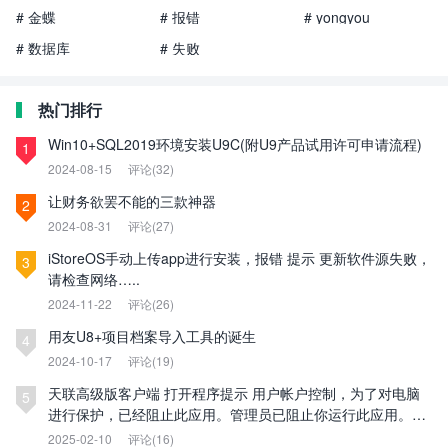
# 金蝶
# 报错
# yongyou
# 数据库
# 失败
热门排行
Win10+SQL2019环境安装U9C(附U9产品试用许可申请流程)
1
2024-08-15
评论(32)
让财务欲罢不能的三款神器
2
2024-08-31
评论(27)
iStoreOS手动上传app进行安装，报错 提示 更新软件源失败，
3
请检查网络…..
2024-11-22
评论(26)
用友U8+项目档案导入工具的诞生
4
2024-10-17
评论(19)
天联高级版客户端 打开程序提示 用户帐户控制，为了对电脑
5
进行保护，已经阻止此应用。管理员已阻止你运行此应用。有
关详细信息，请与管理员联系。
2025-02-10
评论(16)