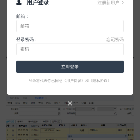
用户登录
注册新用户


邮箱：
登录密码：
忘记密码
立即登录
4、在左上角“全部凭证”页签下，勾选上需要取消记
账的凭证，同时按“CTRL+ALT+H”，点是即可完成
登录将代表你已同意
《用户协议》
和
《隐私协议》
反记账
