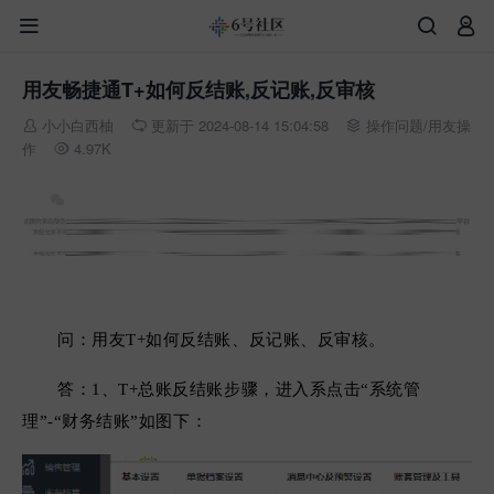



用友畅捷通T+如何反结账,反记账,反审核
小小白西柚
更新于 2024-08-14 15:04:58
操作问题
/
用友操



作
4.97K

问：
用友T+
如何反结账、反记账、反审核。
答：1、
T+总账反结账步骤，进入系
点击
“
系统管
理
”-“
财务结账
”如图下：