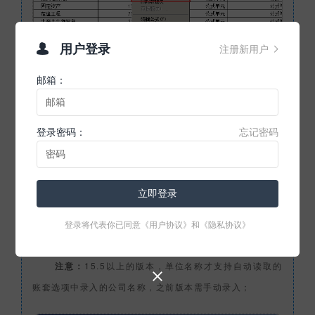
用户登录
注册新用户


邮箱：
② 如何录入关键字
登录密码：
忘记密码
在报表左下方点击数据页，然后点击上方 数
据—关键字—录入，录入单位名称、年、月；
立即登录
登录将代表你已同意
《用户协议》
和
《隐私协议》
注意：
15.5以上的版本，单位名称才支持自动读取的

账套选项中录入的公司名称，之前版本需手动录入；