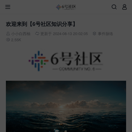



欢迎来到【6号社区知识分享】
小小白西柚
更新于 2024-08-13 20:02:05
事件脉络



2.55K
