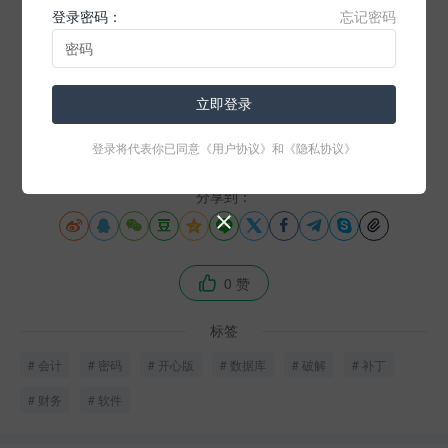
登录密码：
忘记密码
邮箱
：
shisongzhi@gmail.com
在线客服
：网站首页右下角在线咨询窗口
立即登录
感谢您选择【6号社区知识分享】！
登录将代表你已同意
《用户协议》
和
《隐私协议》
分享到：












0 赞

标签
会计
密码
开心版
数据库
破解
补丁
财务
软件