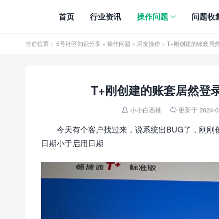
首页
行业资讯
操作问题
问题收
当前位置：
6号社区知识分享
»
操作问题
»
用友操作
» T+刚创建的账套
T+刚创建的账套居然登
小小白西柚
更新于 2024-09


今天有个客户找过来，说系统出BUG了，刚刚
日期小于启用日期