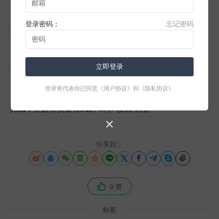
4、如果操作一遍未达到满意的效果，可再重新执行
登录密码：
忘记密码
第三步
5、 操作完成，参照第二步的步骤将恢复模式从“简
立即登录
单”改回“完整”，确定
登录将代表你已同意
《用户协议》
和
《隐私协议》
注意事项务必提前将恢复模式从“完整”改为“简单”收缩
完成，务必将恢复模式从“简单”改回“完整”

分享到：











0 赞

标签