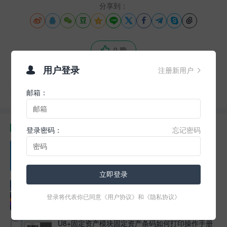
分享到：











0 赞

用户登录
注册新用户


标签
共享
局域网
工具
操作
软件
邮箱：
相关文章
登录密码：
忘记密码
房友软件客户端安装教程
2025-07-11
阅读(2.56K)
立即登录
霆智服务器备份检查 视频教程
登录将代表你已同意
《用户协议》
和
《隐私协议》
2025-06-14
阅读(1.28K)
U8+固定资产模块固定资产条码如何打印操作手册