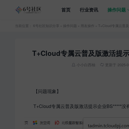
首页
行业资讯
操作问题
当前位置：
6号社区知识分享
»
操作问题
»
用友操作
» T+Cloud专属云
T+Cloud专属云普及版激活提
小小白西柚
更新于 2025-01


【问题现象】
T+Cloud专属云普及版激活提示企业BS****