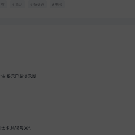
没有
激活
畅捷通
购买
弃审 提示已超演示期
太多,错误号36″。