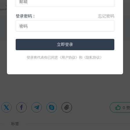
登录密码：
忘记密码
立即登录
登录将代表你已同意
《用户协议》
和
《隐私协议》





0 

标签