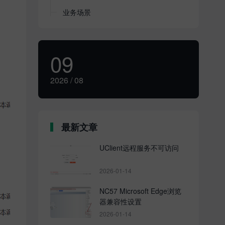
业务场景
基础档案
费用
09
单据
采购产生运费 费用单(往来现金—费用单)
2026 / 08
分摊核算（库存核算—采购费用分摊）
选单界面
数据分摊—核对—保存
最新文章
UClient远程服务不可访问
2026-01-14
NC57 Microsoft Edge浏览
器兼容性设置
2026-01-14