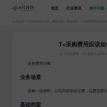
首页
行业资讯
操作问题
当前位置：
6号社区知识分享
»
操作问题
»
用友操作
» T+采购费用应该
T+采购费用应该
小小白西柚
更新于 2025-01


采购费用分摊
业务场景
采购一批材料，公司内部承担运费，运费需要
基础档案