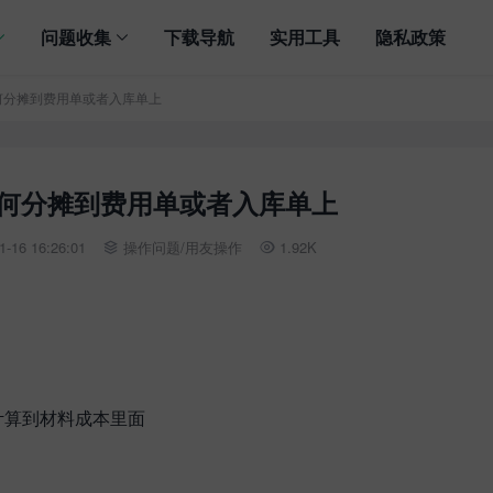
问题收集
下载导航
实用工具
隐私政策
如何分摊到费用单或者入库单上
如何分摊到费用单或者入库单上
-16 16:26:01
操作问题
/
用友操作
1.92K


计算到材料成本里面