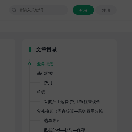
登录
注册

文章目录
业务场景
基础档案
费用
单据
采购产生运费 费用单(往来现金—费用单)
分摊核算（库存核算—采购费用分摊）
选单界面
数据分摊—核对—保存