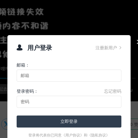
用户登录

注册新用户

邮箱：
登录密码：
忘记密码
立即登录





0 

登录将代表你已同意
《用户协议》
和
《隐私协议》