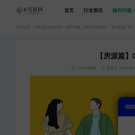
首页
行业资讯
操作问题
当前位置：
6号社区知识分享
»
操作问题
»
房友软件操作
» 【房源篇】0
【房源篇】
小小白西柚
更新于 2025-02-2

