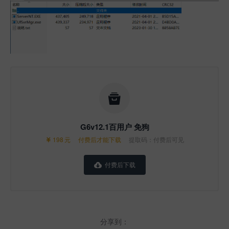

G6v12.1百用户 免狗
198
元
付费后才能下载
提取码：付费后可见

付费后下载

分享到：