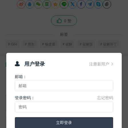











0 赞

标签
G6e
用友
畅捷通
破解
破解版
破解补丁
用户登录
注册新用户
相关文章


UClient远程服务不可访问
邮箱：
2026-01-14
阅读(2.51K)
NC57 Microsoft Edge浏览器兼容性设置
登录密码：
忘记密码
2026-01-14
阅读(2.21K)
T+数据字典网页版在线使用
立即登录