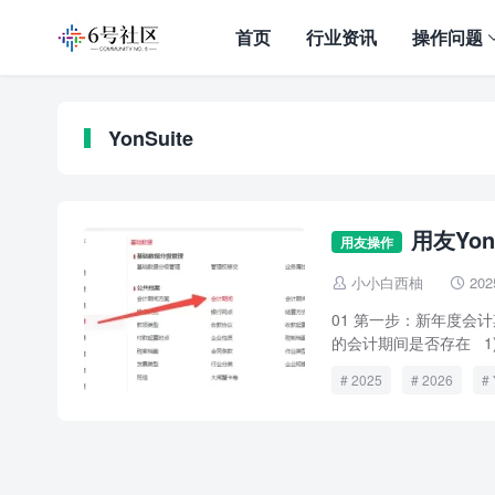
首页
行业资讯
操作问题
YonSuite
用友Yo
用友操作
小小白西柚
202


01 第一步：新年度会
的会计期间是否存在 1)
2025
2026
结转