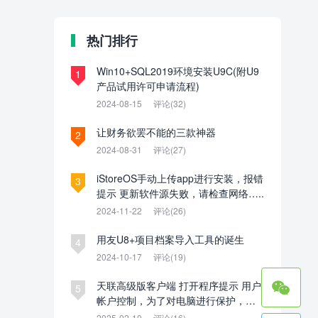
热门排行
Win10+SQL2019环境安装U9C(附U9
1
产品试用许可申请流程)
2024-08-15
评论(32)
让财务欲罢不能的三款神器
2
2024-08-31
评论(27)
iStoreOS手动上传app进行安装，报错
3
提示 更新软件源失败，请检查网络…..
2024-11-22
评论(26)
用友U8+项目档案导入工具的诞生
4
2024-10-17
评论(19)

天联高级版客户端 打开程序提示 用户
5
帐户控制，为了对电脑进行保护，已
经阻止此应用。管理员已阻止你运行
2025-02-10
评论(16)