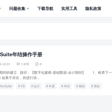
问题收集
下载导航
实用工具
隐私政策
nSuite年结操作手册
5-12-31
1.91K
0


计期间的建立 路径：【数字化建模-基础数据-会计期间】 1、检查下
 如果不存在，则进行添...
YonSuite
YS
会计
年度
年结
期间
用友