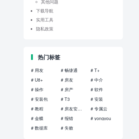
其他问题
下载导航
实用工具
隐私政策
热门标签
# 用友
# 畅捷通
# T+
# U8+
# 房友
# 中介
# 操作
# 房产
# 软件
# 安装包
# T3
# 安装
# 教程
# 房友安装包
# 专属云
# 金蝶
# 报错
# yongyou
# 数据库
# 失败