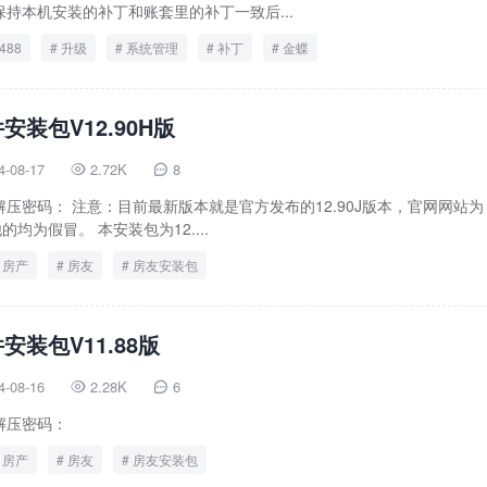
持本机安装的补丁和账套里的补丁一致后...
488
升级
系统管理
补丁
金蝶
安装包V12.90H版
4-08-17
2.72K
8


压密码： 注意：目前最新版本就是官方发布的12.90J版本，官网网站为
。其他的均为假冒。 本安装包为12....
房产
房友
房友安装包
安装包V11.88版
4-08-16
2.28K
6


解压密码：
房产
房友
房友安装包