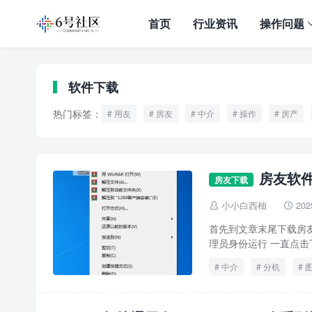
首页
行业资讯
操作问题
软件下载
热门标签：
用友
房友
中介
操作
房产
房友软
房友下载
小小白西柚
202


首先到文章末尾下载房
理员身份运行 一直点击
中介
分机
操作
教程