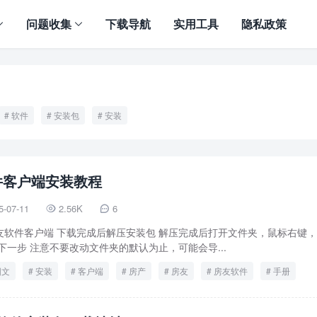
问题收集
下载导航
实用工具
隐私政策
软件
安装包
安装
件客户端安装教程
5-07-11
2.56K
6


友软件客户端 下载完成后解压安装包 解压完成后打开文件夹，鼠标右键
下一步 注意不要改动文件夹的默认为止，可能会导...
图文
安装
客户端
房产
房友
房友软件
手册
软件