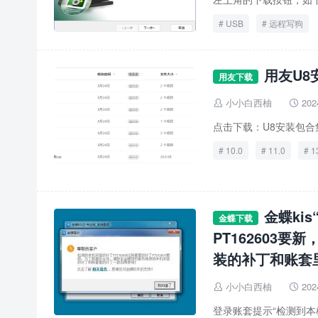
USB
远程写狗
用友U8
用友下载
小小白西柚
202


点击下载：U8安装包合
10.0
11.0
1
免费下载
链接
金蝶ki
金蝶下载
PT162603
装的补丁和账套
小小白西柚
202


登录账套提示“检测到本机