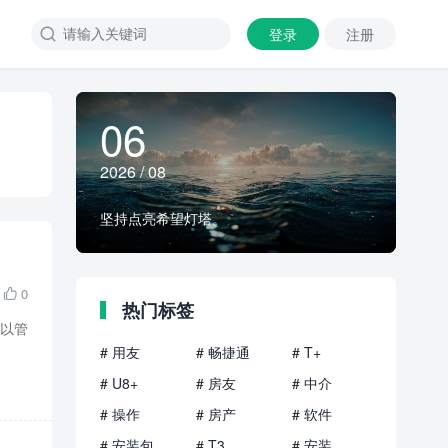
登录
注册

06
2026 / 08
坚持点亮希望灯塔。
0

热门标签
，以管
# 用友
# 畅捷通
# T+
# U8+
# 房友
# 中介
# 操作
# 房产
# 软件
# 安装包
# T3
# 安装