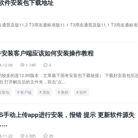
全系列软件安装包下载地址
普及版11.2 T3用友通标准版11.1 T3用友通普及版11.1 T3用友通标
件安装客户端应该如何安装操作教程
4-12-09
1.74K
4


较多的是12.90版本，文章最下面有安装包下载链接） 下载好安装包后
 打开解压后的文件夹，双击”点...
安装包
客户端
房友
教程
软件
reOS手动上传app进行安装，报错 提示 更新软件源失
..
4-11-22
4.36K
26

