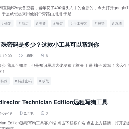
置额R2s设备空着，当年花了400馒头入手的全新的，今天打开googleT
于是就想起来用他刷个旁路由用用 于是...
修复
商店
失败
安装
手工安装
报错
系统
特殊密码是多少？这款小工具可以帮到你
4-10-09
1.55K
6


少 我真不知道，但是知识星球大佬发布了算法 于是 柚子 就写了这么个
家！
特殊
特殊密码
获取
director Technician Edition远程写狗工具
4-09-19
2.77K
0


Technician Edition远程写狗工具客户端 点击下载客户端 点击上方链接，打开
下图所属