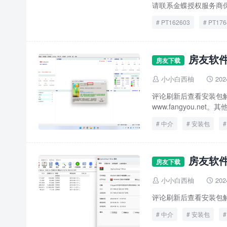
请联系金蝶授权服务商保
PT162603
PT176
房友软件
房友下载
小小白西柚
202


评论刷新后查看安装包解
www.fangyou.net
中介
安装包
房友软件
房友下载
小小白西柚
202


评论刷新后查看安装包
中介
安装包