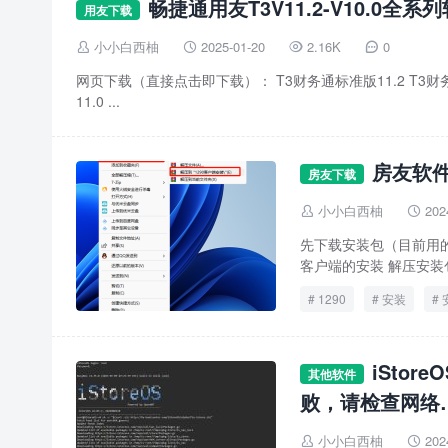
畅捷通用友T3V11.2-V10.0
用友下载
小小白西柚
2025-01-20
2.16K
0




网页下载（直接点击即下载）： T3财务通标准版11.2 T3财务通
11.0 ...
房友软
房友下载
小小白西柚
202


先下载安装包（目前用的
客户端的安装 解压安装包
1290
安装
iSto
其他软件
败，请检查网络…
小小白西柚
202

