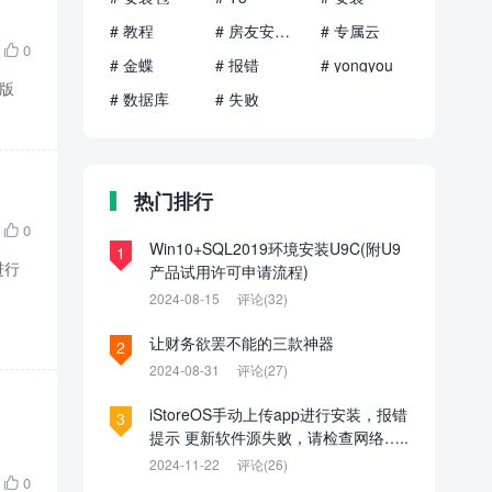
# 教程
# 房友安装包
# 专属云
0

# 金蝶
# 报错
# yongyou
准版
# 数据库
# 失败
热门排行
0

Win10+SQL2019环境安装U9C(附U9
1
进行
产品试用许可申请流程)
2024-08-15
评论(32)
让财务欲罢不能的三款神器
2
2024-08-31
评论(27)
iStoreOS手动上传app进行安装，报错
3
提示 更新软件源失败，请检查网络…..
2024-11-22
评论(26)
0
