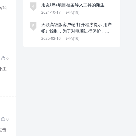
用友U8+项目档案导入工具的诞生
4
V的
2024-10-17
评论(19)
天联高级版客户端 打开程序提示 用户
5
帐户控制，为了对电脑进行保护，已
经阻止此应用。管理员已阻止你运行
2025-02-10
评论(16)
此应用。有关详细信息，请与管理员
联系。
0

小工
0

后点击