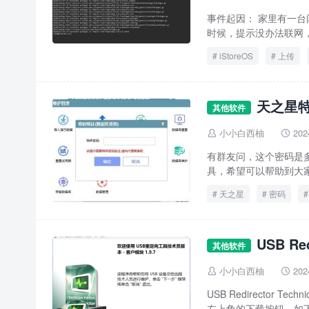
事件起因： 家里有一台闲
时候，提示没办法联网，
iStoreOS
上传
脚本
天之星
其他软件
小小白西柚
202


有群友问，这个密码是多
具，希望可以帮助到大
天之星
密码
USB Re
其他软件
小小白西柚
202


USB Redirector 
左上角的下载按钮，如