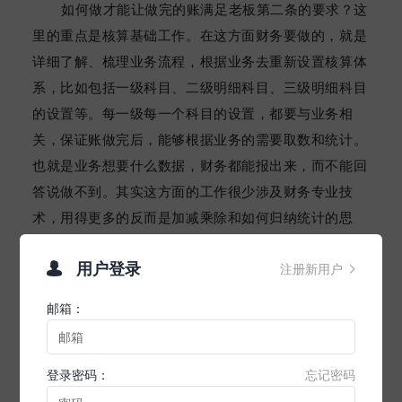
如何做才能让做完的账满足老板第二条的要求？这
里的重点是核算基础工作。在这方面财务要做的，就是
详细了解、梳理业务流程，根据业务去重新设置核算体
系，比如包括一级科目、二级明细科目、三级明细科目
的设置等。每一级每一个科目的设置，都要与业务相
关，保证账做完后，能够根据业务的需要取数和统计。
也就是业务想要什么数据，财务都能报出来，而不能回
答说做不到。其实这方面的工作很少涉及财务专业技
术，用得更多的反而是加减乘除和如何归纳统计的思
维。
用户登录
注册新用户

核算基础工作除了会计科目设置等基础设置之外，

还涉及到业务部门配合的问题，也就是如何让业务部门
邮箱：
配合，在各个环节能够顺畅地提供财务需求的数据。有
不少企业的财务是因为这个方面的问题没有解决，导致
登录密码：
忘记密码
财务核算工作一直开展不起来或达不到效果。所以这方
面的问题要作为重点去解决，这里需要的是沟通解决问