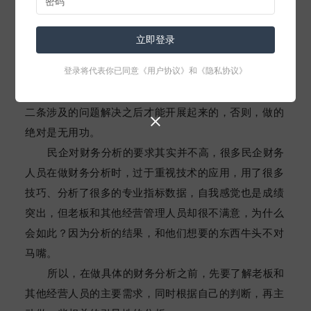
题的能力。
立即登录
经营问题，指明方向
3、
登录将代表你已同意
《用户协议》
和
《隐私协议》
对于第三条的需求，也就是财务分析，必须是在第
二条涉及的问题解决之后才能开展起来的，否则，做的

绝对是无用功。
民企对财务分析的要求其实并不高，很多民企财务
人员在做财务分析时，过于重视技术的应用，用了很多
技巧、分析了很多的专业指标数据，自我感觉也是成绩
突出，但老板和其他经营管理人员却很不满意，为什么
会如此？因为分析的结果，和他们想要的东西牛头不对
马嘴。
所以，在做具体的财务分析之前，先要了解老板和
其他经营人员的主要需求，同时根据自己的判断，再主