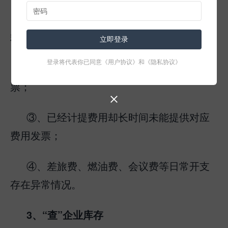
①、长期采用暂估入库方式记录购进原材
料或商品；
立即登录
登录将代表你已同意
《用户协议》
和
《隐私协议》
②、为节省成本而放弃索取全部购货发
票；

③、已经计提费用却长时间未能提供对应
费用发票；
④、差旅费、燃油费、会议费等日常开支
存在异常情况。
3、“查”企业库存