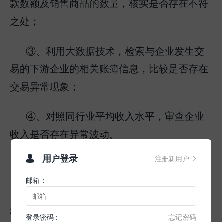
款数额及销售商品的数量，核实是否存在不符
之处；
③、利用大数据技术，检索与企业发生交
易的下游企业的相关账簿信息，比较是否存在
交易异常现象；
④、对照同行业平均收入水平，审查企业
收入是否存在异常波动。
用户登录
注册新用户


2、“观”企业成本费用
邮箱：
企业应注意以下几类行为，以免引起税务
机关的关注：
登录密码：
忘记密码