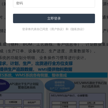
息（如机器、人员、物料）和MES的实际使用情况，进行资源
时，它会调整计划，并将新的计划推荐给MES执行，同时通
立即登录
登录将代表你已同意
《用户协议》
和
《隐私协议》
行情况，提供性能分析报告给ERP系统，用于改进未来的生产
集成（物料、BOM、工艺路线、客户信息等）、计划数据集
集成（生产订单、设备状态、生产进度、质量数据等）。
系统的功能划分明细、业务操作习惯等进行设计。