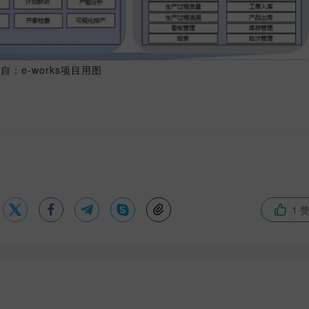
自：e-works项目用图





1 
