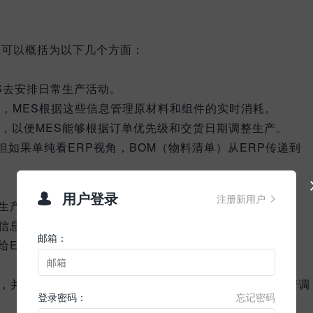
关系可以概括为以下几个方面：
S去安排日常生产活动。
），MES根据这些信息管理原材料和组件的实时消耗。
S，以便MES能够根据订单优先级和交货日期调整生产。
但如果单纯看ERP视角，BOM（物料清单）从ERP传递到
用户登录

注册新用户

生产数量、生产时间、废品率等，反馈给ERP系统。
信息可以同步到ERP系统中，以便进行资产管理。
邮箱：
给ERP，用于库存管理和补货决策。
划，并结合MES提供的实时生产数据，生成优化的短期生产调
登录密码：
忘记密码